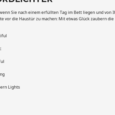
wenn Sie nach einem erfüllten Tag im Bett liegen und von I
tte vor die Haustür zu machen: Mit etwas Glück zaubern di
iful
c
ful
ing
ern Lights