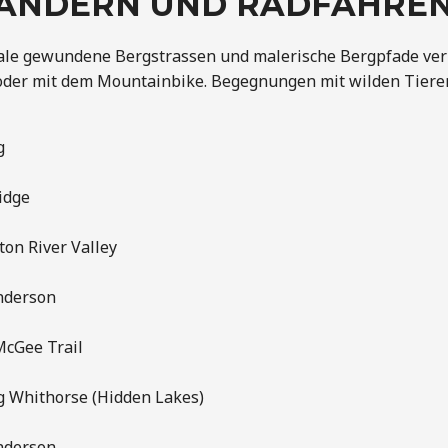
ANDERN UND RADFAHRE
le gewundene Bergstrassen und malerische Bergpfade verlo
oder mit dem Mountainbike. Begegnungen mit wilden Tieren
g
idge
on River Valley
nderson
cGee Trail
g Whithorse (Hidden Lakes)
nderson