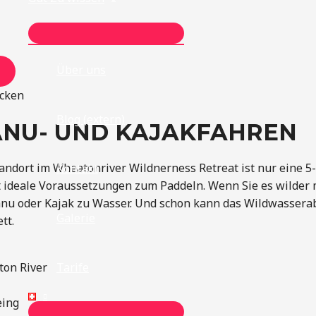
MENÜ
UMSCHALTEN
Über uns
cken
Blog (extern)
ANU- UND KAJAKFAHREN
tandort im Wheatonriver Wildnerness Retreat ist nur eine 
Kontakt
t ideale Voraussetzungen zum Paddeln. Wenn Sie es wilder 
anu oder Kajak zu Wasser. Und schon kann das Wildwassera
Galerie
tt.
Tarife
on River
eing
MENÜ