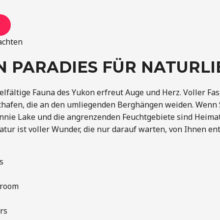
achten
N PARADIES FÜR NATUR
ielfältige Fauna des Yukon erfreut Auge und Herz. Voller Fa
chafen, die an den umliegenden Berghängen weiden. Wenn Sie 
nnie Lake und die angrenzenden Feuchtgebiete sind Heimat 
atur ist voller Wunder, die nur darauf warten, von Ihnen en
s
room
rs