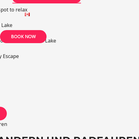
UMSCHALTEN
pot to relax
 Lake
BOOK NOW
 on the River or the Lake
y Escape
ren