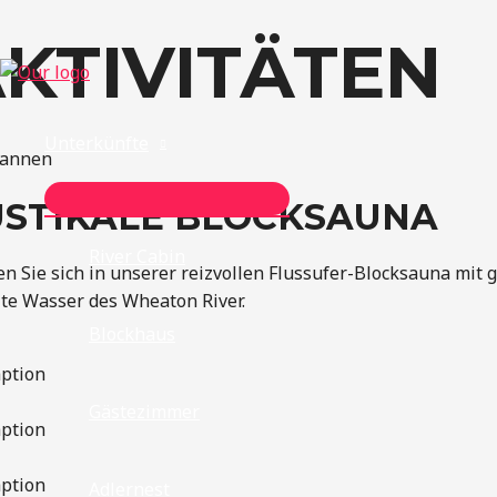
KTIVITÄTEN
Zum
Inhalt
springen
Unterkünfte
pannen
MENÜ
STIKALE BLOCKSAUNA
UMSCHALTEN
River Cabin
en Sie sich in unserer reizvollen Flussufer-Blocksauna mit 
lte Wasser des Wheaton River.
Blockhaus
ption
Gästezimmer
ption
ption
Adlernest