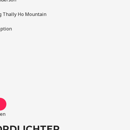
g Thally Ho Mountain
ption
nen
ORDLICHTER