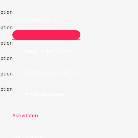
ption
Spezialangebote
ption
MENÜ
UMSCHALTEN
ption
Kunst in der Wildnis
ption
Romantik in der Wildnis
ption
ption
Wintervergnügen
Aktivitäten
Gut Zu wissen